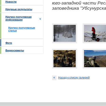
Новости
юго-западной части Рес
заповедника "Убсунурск
Научные результаты
Научно-популярная
информация
Научно-популярные
статьи
Фото
Видеосюжеты
Назад к списку галерей