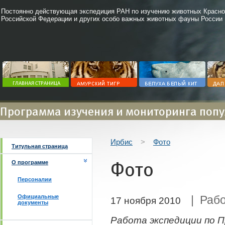
Постоянно действующая экспедиция РАН по изучению животных Красно
Российской Федерации и других особо важных животных фауны России
Программа изучения и мониторинга попу
Ирбис
>
Фото
Титульная страница
Фото
О программе
Персоналии
Официальные
| Рабо
17 ноября 2010
документы
Работа экспедиции по П