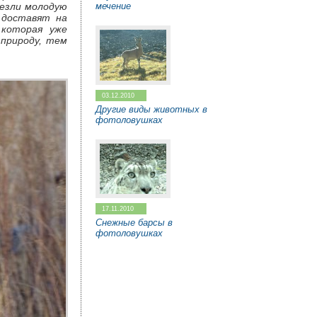
мечение
везли молодую
 доставят на
 которая уже
 природу, тем
03.12.2010
Другие виды животных в
фотоловушках
17.11.2010
Снежные барсы в
фотоловушках