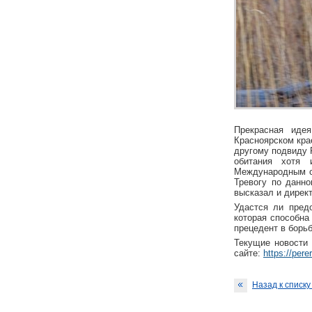
Прекрасная иде
Красноярском крае
другому подвиду 
обитания хотя 
Международным с
Тревогу по данн
высказал и дирек
Удастся ли пред
которая способна
прецедент в борь
Текущие новости 
сайте:
https://pere
Назад к списку