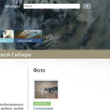
Карта сайта
жной Сибири
Фото
20.03.2011
родоохранных
 редких видов
Спутниковое