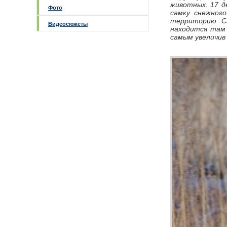
животных. 17 д
Фото
самку снежног
территорию Са
Видеосюжеты
находится там 
самым увеличив