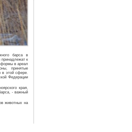
жного барса в
и принадлежат к
й формы в ареал
оны, принятые
 в этой сфере.
ской Федерации
оярского края,
барса, - важный
ов животных на