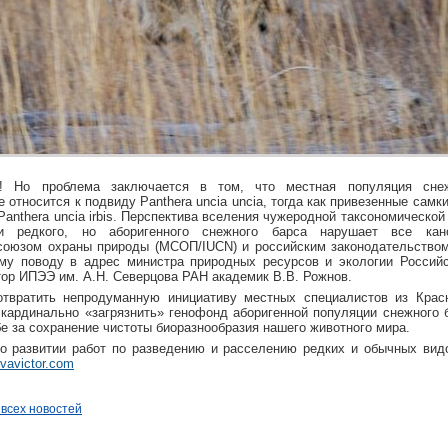
я! Но проблема заключается в том, что местная популяция сне
 относится к подвиду Panthera uncia uncia, тогда как привезенные самк
Panthera uncia irbis. Перспектива вселения чужеродной таксономическо
и редкого, но аборигенного снежного барса нарушает все кан
оюзом охраны природы (МСОП/IUCN) и российским законодательством
ому поводу в адрес министра природных ресурсов и экологии Россий
тор ИПЭЭ им. А.Н. Северцова РАН академик В.В. Рожнов.
отвратить непродуманную инициативу местных специалистов из Красн
 кардинально «загрязнить» генофонд аборигенной популяции снежного 
бе за сохранение чистоты биоразнообразия нашего животного мира.
о развитии работ по разведению и расселению редких и обычных вид
rvavictor.com
 всех новостей