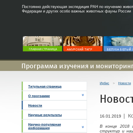
Постоянно действующая экспедиция РАН по изучению живот
Федерации и других особо важных животных фауны России
Программа изучения и мониторинг
Ирбис
>
Новости
Титульная страница
Новос
О программе
Новости
| К
Научные результаты
16.01.2019
Научно-популярная
В конце 2018 
информация
структур и нау