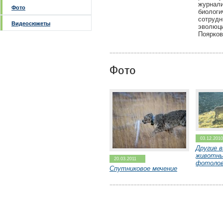
журнал
Фото
биолог
сотруд
Видеосюжеты
эволюци
Поярков
Фото
03.12.201
Другие 
животны
20.03.2011
фотоло
Спутниковое мечение