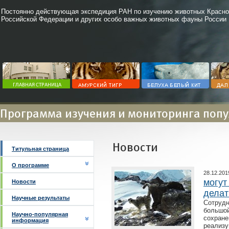
Постоянно действующая экспедиция РАН по изучению животных Красно
Российской Федерации и других особо важных животных фауны России
Программа изучения и мониторинга попу
Новости
Титульная страница
О программе
28.12.201
могут
Новости
делат
Научные результаты
Сотруд
большо
Научно-популярная
сохран
информация
реализ