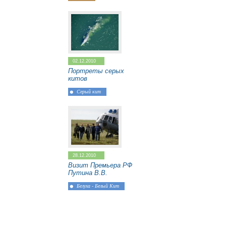
02.12.2010
Портреты серых
китов
Серый кит
28.12.2010
Визит Премьера РФ
Путина В.В.
Белуха - Белый Кит