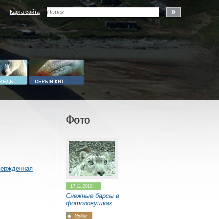
Карта сайта
Фото
вержденная
17.11.2010
Снежные барсы в
фотоловушках
Ирбис