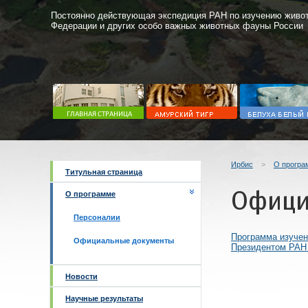
Постоянно действующая экспедиция РАН по изучению живот
Федерации и других особо важных животных фауны России
Ирбис
>
О програ
Титульная страница
Офици
О программе
Персоналии
Программа изучен
Официальные документы
Президентом РАН
Новости
Научные результаты