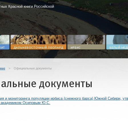
ных Красной книги Российской
мме
>
Официальные документы
альные документы
ия и мониторинга популяции ирбиса (снежного барса) Южной Сибири, ут
 академиком Осиповым Ю.С.